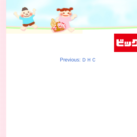
投
Previous:
ＤＨＣ
稿
ナ
ビ
ゲ
ー
シ
ョ